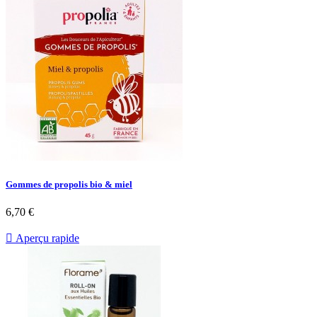
Gommes de propolis bio & miel
6,70 €

Aperçu rapide