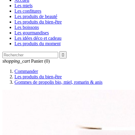
Accueil
Les miels
Les confitures
Les produits de beauté
Les produits du bien-être
Les boissons
Les gourmandises
Les idées déco et cadeau
Les produits du moment

shopping_cart
Panier
(0)
Commander
Les produits du bien-être
Gommes de propolis bio, miel, romarin & anis