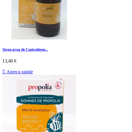
Sirop grog de l'apiculteur...
13,40 €

Aperçu rapide