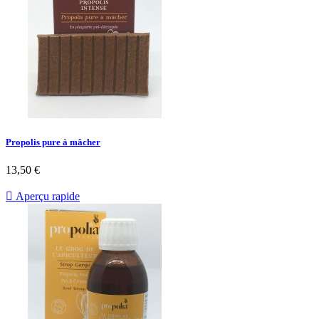
Propolis pure à mâcher
13,50 €

Aperçu rapide