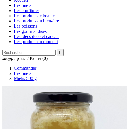
Accueil
Les miels
Les confitures
Les produits de beauté
Les produits du bien-être
Les boissons
Les gourmandises
Les idées déco et cadeau
Les produits du moment

shopping_cart
Panier
(0)
Commander
Les miels
Mielis 500 g