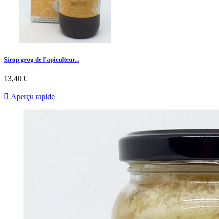
Sirop grog de l'apiculteur...
13,40 €

Aperçu rapide