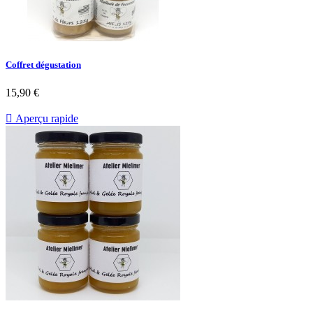
Coffret dégustation
15,90 €

Aperçu rapide