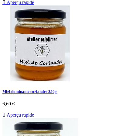

Aperçu rapide
Miel dominante coriandre 250g
6,60 €

Aperçu rapide