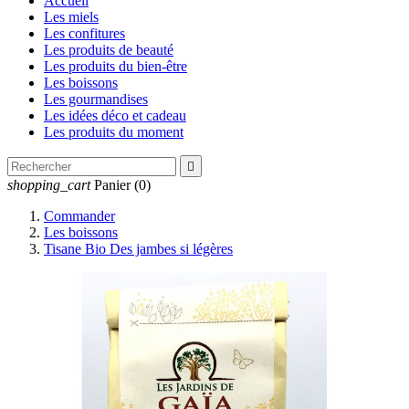
Accueil
Les miels
Les confitures
Les produits de beauté
Les produits du bien-être
Les boissons
Les gourmandises
Les idées déco et cadeau
Les produits du moment

shopping_cart
Panier
(0)
Commander
Les boissons
Tisane Bio Des jambes si légères