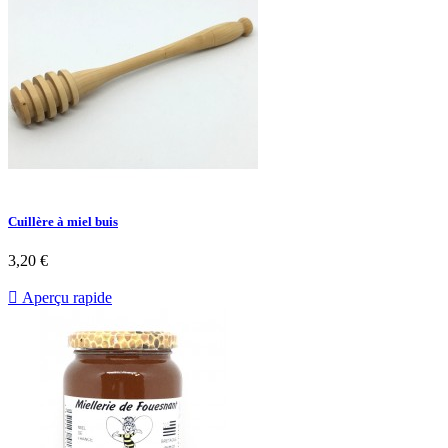
Cuillère à miel buis
3,20 €

Aperçu rapide