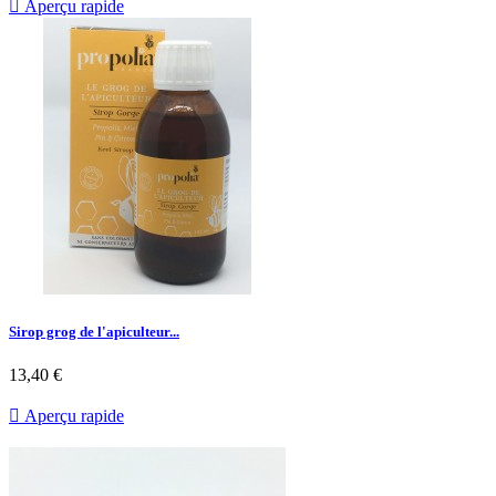

Aperçu rapide
Sirop grog de l'apiculteur...
13,40 €

Aperçu rapide