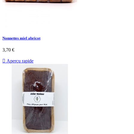
Nonnettes miel abricot
3,70 €

Aperçu rapide