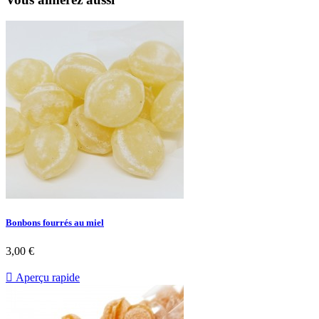
Bonbons fourrés au miel
3,00 €

Aperçu rapide