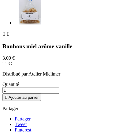


Bonbons miel arôme vanille
3,00 €
TTC
Distribué par Atelier Mielimer
Quantité

Ajouter au panier
Partager
Partager
Tweet
Pinterest