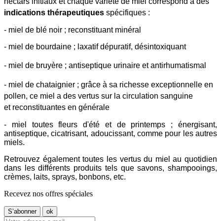
nectars initiaux et chaque variété de miel correspond à des
indications thérapeutiques
spécifiques :
- miel de blé noir ; reconstituant minéral
- miel de bourdaine ; laxatif dépuratif, désintoxiquant
- miel de bruyère ; antiseptique urinaire et antirhumatismal
- miel de chataignier ; grâce à sa richesse exceptionnelle en
pollen, ce miel a des vertus sur la circulation sanguine
et
reconstituantes en générale
- miel toutes fleurs d'été et de printemps ; énergisant,
an
tiseptique, cicatrisant, adoucissant, comme pour les
autres
miels.
Retrouvez également toutes les vertus du miel au quotidien
dans les différents produits tels que savons, shampooings,
crèmes, laits, sprays, bonbons, etc.
Recevez nos offres spéciales